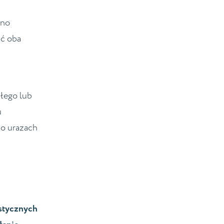
wno
ać oba
ałego lub
u
po urazach
ustycznych