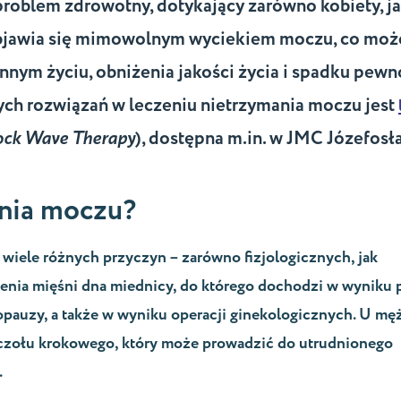
roblem zdrowotny, dotykający zarówno kobiety, j
 Objawia się mimowolnym wyciekiem moczu, co moż
nym życiu, obniżenia jakości życia i spadku pewn
ych rozwiązań w leczeniu nietrzymania moczu jest
ock Wave Therapy
)
, dostępna m.in. w JMC Józefosł
ania moczu?
wiele różnych przyczyn – zarówno fizjologicznych, jak
ienia mięśni dna miednicy, do którego dochodzi w wyniku
pauzy, a także w wyniku operacji ginekologicznych. U m
uczołu krokowego, który może prowadzić do utrudnionego
.