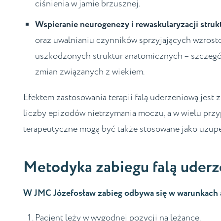
ciśnienia w jamie brzusznej.
Wspieranie neurogenezy i rewaskularyzacji struk
oraz uwalnianiu czynników sprzyjających wzrost
uszkodzonych struktur anatomicznych – szczegó
zmian związanych z wiekiem.
Efektem zastosowania terapii falą uderzeniową jes
liczby epizodów nietrzymania moczu, a w wielu przy
terapeutyczne mogą być także stosowane jako uzupeł
Metodyka zabiegu falą uder
W JMC Józefosław zabieg odbywa się w warunkach a
Pacjent leży w wygodnej pozycji na leżance.