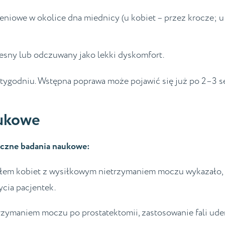
zeniowe w okolice dna miednicy (u kobiet – przez krocze;
lesny lub odczuwany jako lekki dyskomfort.
w tygodniu. Wstępna poprawa może pojawić się już po 2–3 s
aukowe
czne badania naukowe:
łem kobiet z wysiłkowym nietrzymaniem moczu wykazało, ż
ycia pacjentek.
zymaniem moczu po prostatektomii, zastosowanie fali ude