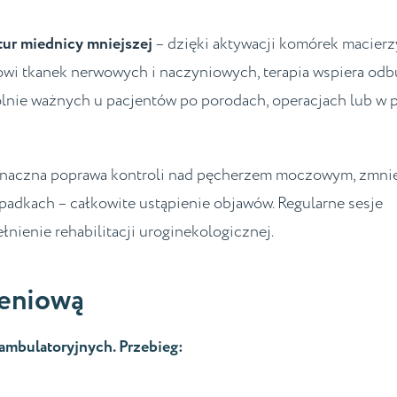
tur miednicy mniejszej
– dzięki aktywacji komórek macier
owi tkanek nerwowych i naczyniowych, terapia wspiera od
lnie ważnych u pacjentów po porodach, operacjach lub w 
t znaczna poprawa kontroli nad pęcherzem moczowym, zmni
padkach – całkowite ustąpienie objawów. Regularne sesje
nienie rehabilitacji uroginekologicznej.
zeniową
mbulatoryjnych. Przebieg: