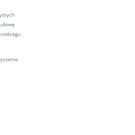
zystych
budowę
przebiegu
ejszenie