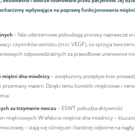
, bezbolesna i dobrze tolerowana przez pacjentów. Jej dzia
 mechanizmy wpływające na poprawę funkcjonowania mięśni
ośnych
– fale uderzeniowe pobudzają procesy naprawcze w 
wacji czynników wzrostu (m.in. VEGF), co sprzyja tworzen
 nerwowych odpowiedzialnych za prawidłowe unerwienie mi
e mięśni dna miednicy
– zwiększony przepływ krwi prowad
ji przemiany materii. Dzięki temu komórki mięśniowe i ner
enia.
lnych za trzymanie moczu
– ESWT pobudza aktywność
n mięśniowych. W efekcie mięśnie dna miednicy – klucz
czowej – stają się silniejsze i bardziej odporne na nagły