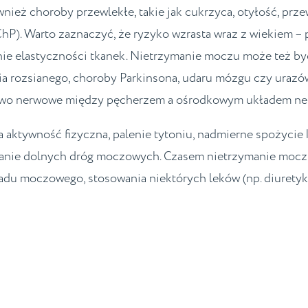
ież choroby przewlekłe, takie jak cukrzyca, otyłość, prze
ChP). Warto zaznaczyć, że ryzyko wzrasta wraz z wiekiem –
enie elastyczności tkanek. Nietrzymanie moczu może też by
ia rozsianego, choroby Parkinsona, udaru mózgu czy urazó
ictwo nerwowe między pęcherzem a ośrodkowym układem n
ła aktywność fizyczna, palenie tytoniu, nadmierne spożycie
wanie dolnych dróg moczowych. Czasem nietrzymanie moc
kładu moczowego, stosowania niektórych leków (np. diurety