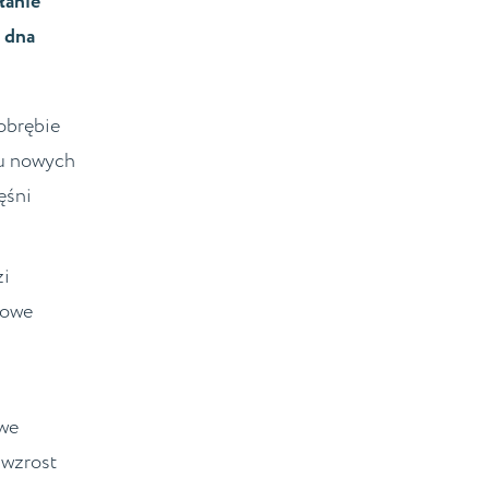
łanie
 dna
obrębie
iu nowych
ęśni
zi
wowe
owe
 wzrost