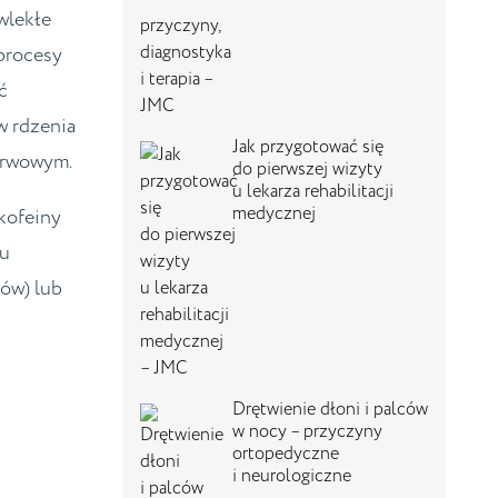
wlekłe
 procesy
ć
w rdzenia
Jak przygotować się
erwowym.
do pierwszej wizyty
u lekarza rehabilitacji
medycznej
 kofeiny
zu
ków) lub
Drętwienie dłoni i palców
w nocy – przyczyny
ortopedyczne
i neurologiczne