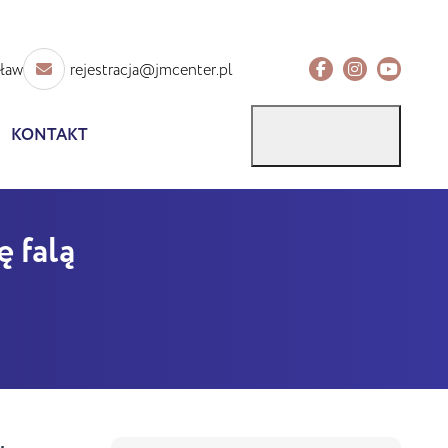
sław
rejestracja@jmcenter.pl
KONTAKT
 falą