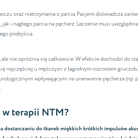
czu oraz nietrzymania z parcia. Pacjent doświadcza zaró
jak i nagłego parcia na pęcherz. Leczenie musi uwzględni
go podejścia.
ale nie opróżnia się całkowicie. W efekcie dochodzi do st
się najczęściej u mężczyzn z łagodnym rozrostem gruczoł
eurologicznymi wpływającymi na unerwienie pęcherza (np. 
.
a w terapii NTM?
 na dostarczaniu do tkanek miękkich krótkich impulsów ak