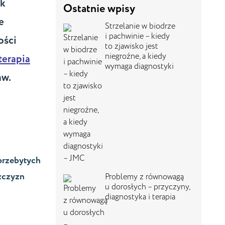
ak
Ostatnie wpisy
e
Strzelanie w biodrze
i pachwinie – kiedy
ości
to zjawisko jest
niegroźne, a kiedy
terapia
wymaga diagnostyki
aw.
 przebytych
ężczyzn
Problemy z równowagą
u dorosłych – przyczyny,
diagnostyka i terapia