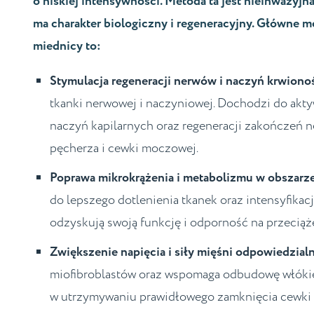
o niskiej intensywności. Metoda ta jest nieinwazyjna
ma charakter biologiczny i regeneracyjny. Główne
miednicy to:
Stymulacja regeneracji nerwów i naczyń krwion
tkanki nerwowej i naczyniowej. Dochodzi do akty
naczyń kapilarnych oraz regeneracji zakończeń
pęcherza i cewki moczowej.
Poprawa mikrokrążenia i metabolizmu w obszarz
do lepszego dotlenienia tkanek oraz intensyfikac
odzyskują swoją funkcję i odporność na przeciąż
Zwiększenie napięcia i siły mięśni odpowiedzia
miofibroblastów oraz wspomaga odbudowę włókie
w utrzymywaniu prawidłowego zamknięcia cewki mo