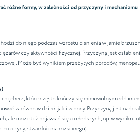
ać różne formy, w zależności od przyczyny i mechanizmu
hodzi do niego podczas wzrostu ciśnienia w jamie brzuszn
ciężarów czy aktywności fizycznej. Przyczyną jest osłabieni
oczowej. Może być wynikiem przebytych porodów, menopau
y)
 na pęcherz, które często kończy się mimowolnym oddanie
pować zarówno w dzień, jak i w nocy. Przyczyną jest nadre
h, ale może też pojawiać się u młodszych, np. w wyniku inf
 cukrzycy, stwardnienia rozsianego).