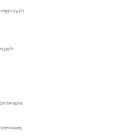
 u mężczyzn
esjach.
e terapia
rzeniowej