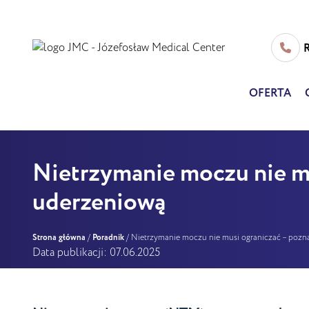
JMC
R
-
OFERTA
Józef
Medi
Nietrzymanie moczu nie mus
Cente
uderzeniową
Strona główna
/
Poradnik
/
Nietrzymanie moczu nie musi ograniczać – poznaj
Data publikacji: 07.06.2025