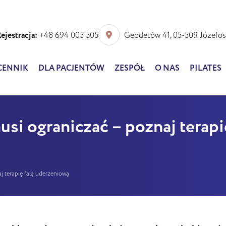
ejestracja:
+48 694 005 505
Geodetów 41, 05-509 Józefo
CENNIK
DLA PACJENTÓW
ZESPÓŁ
O NAS
PILATES
osław
cal
i ograniczać – poznaj terapię
r
 terapię falą uderzeniową