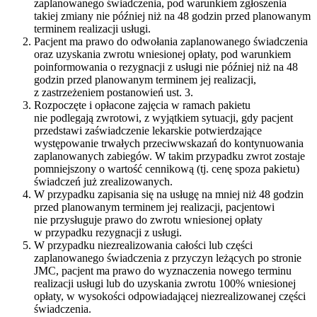
zaplanowanego świadczenia, pod warunkiem zgłoszenia
takiej zmiany nie później niż na 48 godzin przed planowanym
terminem realizacji usługi.
Pacjent ma prawo do odwołania zaplanowanego świadczenia
oraz uzyskania zwrotu wniesionej opłaty, pod warunkiem
poinformowania o rezygnacji z usługi nie później niż na 48
godzin przed planowanym terminem jej realizacji,
z zastrzeżeniem postanowień ust. 3.
Rozpoczęte i opłacone zajęcia w ramach pakietu
nie podlegają zwrotowi, z wyjątkiem sytuacji, gdy pacjent
przedstawi zaświadczenie lekarskie potwierdzające
występowanie trwałych przeciwwskazań do kontynuowania
zaplanowanych zabiegów. W takim przypadku zwrot zostaje
pomniejszony o wartość cennikową (tj. cenę spoza pakietu)
świadczeń już zrealizowanych.
W przypadku zapisania się na usługę na mniej niż 48 godzin
przed planowanym terminem jej realizacji, pacjentowi
nie przysługuje prawo do zwrotu wniesionej opłaty
w przypadku rezygnacji z usługi.
W przypadku niezrealizowania całości lub części
zaplanowanego świadczenia z przyczyn leżących po stronie
JMC, pacjent ma prawo do wyznaczenia nowego terminu
realizacji usługi lub do uzyskania zwrotu 100% wniesionej
opłaty, w wysokości odpowiadającej niezrealizowanej części
świadczenia.