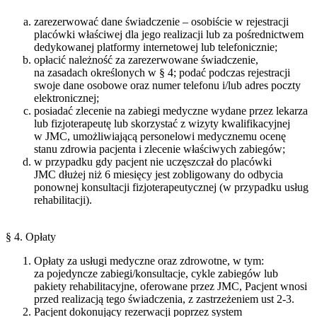
zarezerwować dane świadczenie – osobiście w rejestracji
placówki właściwej dla jego realizacji lub za pośrednictwem
dedykowanej platformy internetowej lub telefonicznie;
opłacić należność za zarezerwowane świadczenie,
na zasadach określonych w § 4; podać podczas rejestracji
swoje dane osobowe oraz numer telefonu i/lub adres poczty
elektronicznej;
posiadać zlecenie na zabiegi medyczne wydane przez lekarza
lub fizjoterapeutę lub skorzystać z wizyty kwalifikacyjnej
w JMC, umożliwiającą personelowi medycznemu ocenę
stanu zdrowia pacjenta i zlecenie właściwych zabiegów;
w przypadku gdy pacjent nie uczęszczał do placówki
JMC dłużej niż 6 miesięcy jest zobligowany do odbycia
ponownej konsultacji fizjoterapeutycznej (w przypadku usług
rehabilit
§ 4. Opłaty
Opłaty za usługi medyczne oraz zdrowotne, w tym:
za pojedyncze zabiegi/konsultacje, cykle zabiegów lub
pakiety rehabilitacyjne, oferowane przez JMC, Pacjent wnosi
przed realizacją tego świadczenia, z zastrzeżeniem ust 2-3.
Pacjent dokonujący rezerwacji poprzez system