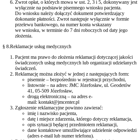
Zwrot opłat, o których mowa w ust. 2, 3 i 5, dokonywany jest
wyłącznie na podstawie pisemnego wniosku pacjenta.
Do wniosku należy dołączyć dokument potwierdzający
dokonanie płatności. Zwrot następuje wyłącznie w formie
przelewu bankowego, na numer konta wskazany
we wniosku, w terminie do 7 dni roboczych od daty jego
złożenia.
§ 8.Reklamacje usług medycznych
Pacjent ma prawo do złożenia reklamacji dotyczącej jakości
świadczonych usług medycznych lub organizacji udzielanych
świadczeń.
Reklamację można złożyć w jednej z następujących form:
pisemnie – bezpośrednio w rejestracji przychodni,
listownie – na adres: JMC Józefosław, ul. Geodetów
41, 05-509 Józefosław,
drogą elektroniczną – na adres e-
mail:
kontakt@jmcenter.pl
Zgłoszenie reklamacyjne powinno zawierać:
imię i nazwisko pacjenta,
datę i miejsce zdarzenia, którego dotyczy reklamacja,
opis sytuacji będącej przedmiotem reklamacji,
dane kontaktowe umożliwiające udzielenie odpowiedzi
(adres e-mail lub numer telefonu).