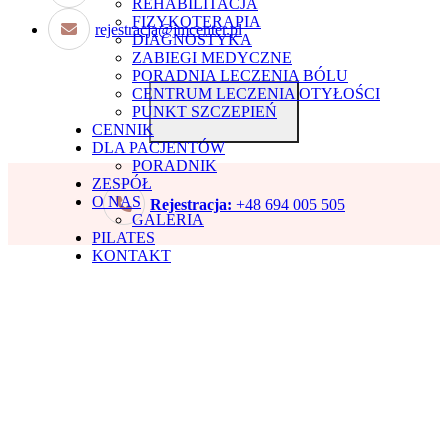
REHABILITACJA
FIZYKOTERAPIA
rejestracja@jmcenter.pl
DIAGNOSTYKA
ZABIEGI MEDYCZNE
PORADNIA LECZENIA BÓLU
CENTRUM LECZENIA OTYŁOŚCI
PUNKT SZCZEPIEŃ
CENNIK
DLA PACJENTÓW
PORADNIK
ZESPÓŁ
O NAS
Rejestracja:
+48 694 005 505
GALERIA
PILATES
KONTAKT