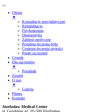
Oferta
▼
Konsultacje specjalistyczne
Rehabilitacja
Fizykoterapia
Diagnostyka
Zabiegi medyczne
Poradnia leczenia bólu
Centrum leczenia otyłości
Punkt szczepień
Cennik
Dla pacjentów
▼
Poradnik
Zespół
O nas
▼
Galeria
Pilates
Kontakt
Józefosław Medical Center
ul. Geodetów 41, 05-509 Józefosław