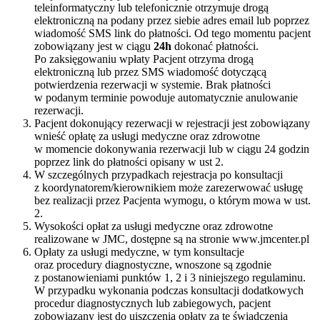
teleinformatyczny lub telefonicznie otrzymuje drogą
elektroniczną na podany przez siebie adres email lub poprzez
wiadomość SMS link do płatności. Od tego momentu pacjent
zobowiązany jest w ciągu
24h
dokonać płatności.
Po zaksięgowaniu wpłaty Pacjent otrzyma drogą
elektroniczną lub przez SMS wiadomość dotyczącą
potwierdzenia rezerwacji w systemie. Brak płatności
w podanym terminie powoduje automatycznie anulowanie
rezerwacji.
Pacjent dokonujący rezerwacji w rejestracji jest zobowiązany
wnieść opłatę za usługi medyczne oraz zdrowotne
w momencie dokonywania rezerwacji lub w ciągu 24 godzin
poprzez link do płatności opisany w ust 2.
W szczególnych przypadkach rejestracja po konsultacji
z koordynatorem/kierownikiem może zarezerwować usługę
bez realizacji przez Pacjenta wymogu, o którym mowa w ust.
2.
Wysokości opłat za usługi medyczne oraz zdrowotne
realizowane w JMC, dostępne są na stronie www.jmcenter.pl
Opłaty za usługi medyczne, w tym konsultacje
oraz procedury diagnostyczne, wnoszone są zgodnie
z postanowieniami punktów 1, 2 i 3 niniejszego regulaminu.
W przypadku wykonania podczas konsultacji dodatkowych
procedur diagnostycznych lub zabiegowych, pacjent
zobowiązany jest do uiszczenia opłaty za te świadczenia