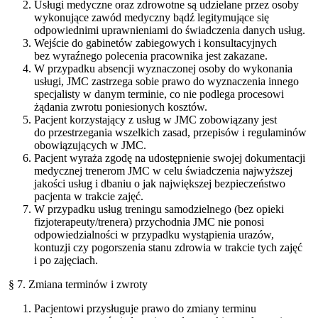
Usługi medyczne oraz zdrowotne są udzielane przez osoby
wykonujące zawód medyczny bądź legitymujące się
odpowiednimi uprawnieniami do świadczenia danych usług.
Wejście do gabinetów zabiegowych i konsultacyjnych
bez wyraźnego polecenia pracownika jest zakazane.
W przypadku absencji wyznaczonej osoby do wykonania
usługi, JMC zastrzega sobie prawo do wyznaczenia innego
specjalisty w danym terminie, co nie podlega procesowi
żądania zwrotu poniesionych kosztów.
Pacjent korzystający z usług w JMC zobowiązany jest
do przestrzegania wszelkich zasad, przepisów i regulaminów
obowiązujących w JMC.
Pacjent wyraża zgodę na udostępnienie swojej dokumentacji
medycznej trenerom JMC w celu świadczenia najwyższej
jakości usług i dbaniu o jak największej bezpieczeństwo
pacjenta w trakcie zajęć.
W przypadku usług treningu samodzielnego (bez opieki
fizjoterapeuty/trenera) przychodnia JMC nie ponosi
odpowiedzialności w przypadku wystąpienia urazów,
kontuzji czy pogorszenia stanu zdrowia w trakcie tych zajęć
i po zajęciach.
§ 7. Zmiana terminów i zwroty
Pacjentowi przysługuje prawo do zmiany terminu