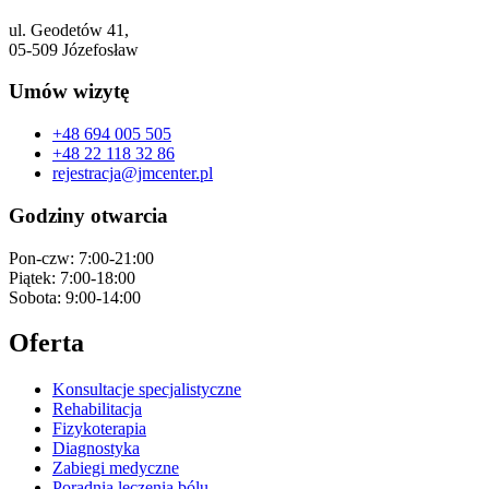
ul. Geodetów 41,
05-509 Józefosław
Umów wizytę
+48 694 005 505
+48 22 118 32 86
rejestracja@jmcenter.pl
Godziny otwarcia
Pon-czw: 7:00-21:00
Piątek: 7:00-18:00
Sobota: 9:00-14:00
Oferta
Konsultacje specjalistyczne
Rehabilitacja
Fizykoterapia
Diagnostyka
Zabiegi medyczne
Poradnia leczenia bólu